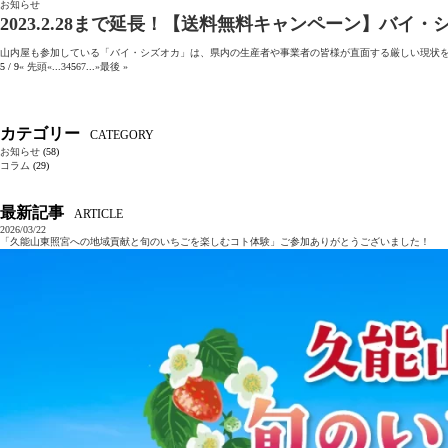
お知らせ
2023.2.28まで延長！【送料無料キャンペーン】バイ
山内屋も参加している「バイ・シズオカ」は、県内の生産者や事業者の皆様が直面する厳しい現状を
5 / 9
« 先頭
«
...
3
4
5
6
7
...
»
最後 »
カテゴリー
CATEGORY
お知らせ
(58)
コラム
(29)
最新記事
ARTICLE
2026/03/22
「久能山東照宮への地域貢献と旬のいちごを楽しむコト体験」ご参加ありがとうございました！