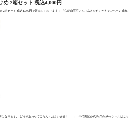
2箱セット 税込4,000円
 2箱セット 税込4,000円で販売しております！ 「久能山石垣いちごあきひめ」がキャンペーン対象と
記事になります。 どうぞあわせてごらんくださいませ！ → 千代田区公式YouTubeチャンネルはこち