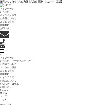
静岡いちご狩りなら山内屋【久能山石垣いちご狩り・直販】
トップページ
いちご狩り
オンライン販売
山内屋のいちご
よくある質問
農園案内
お問い合せ
×
トップページ
いちご狩り(ご予約もこちらから)
山内屋のいちご
オンライン販売
よくある質問
農園案内
いちごの歴史
久能山について
お知らせ・コラム
お問い合せ
Column
コラム
トップ
コラム