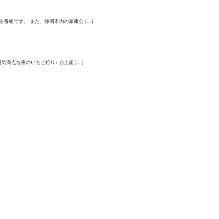
組です。 また、静岡市内の家康公 […]
満点な夜のいちご狩り♪ お土産 […]