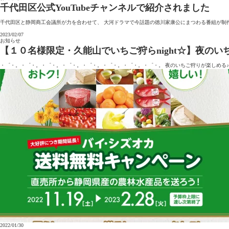
千代田区公式YouTubeチャンネルで紹介されました
千代田区と静岡商工会議所が力を合わせて、 大河ドラマで今話題の徳川家康公にまつわる番組が制作さ
2023/02/07
お知らせ
【１０名様限定・久能山でいちご狩らnight☆】夜の
・゜・。・゜・。・゜・。・゜・。・゜・。・゜・。・゜・。・゜・。 夜のいちご狩りが楽しめる♪特
2022/01/30