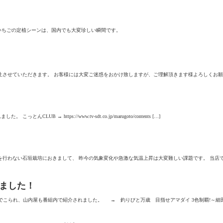
いちごの定植シーンは、国内でも大変珍しい瞬間です。
止させていただきます。 お客様には大変ご迷惑をおかけ致しますが、ご理解頂きます様よろしくお願
→ https://www.tv-sdt.co.jp/marugoto/contents […]
行わない石垣栽培におきまして、 昨今の気象変化や急激な気温上昇は大変難しい課題です。 当店では
れました！
湾でこられ、山内屋も番組内で紹介されました。 → 釣りびと万歳 目指せアマダイ 3色制覇!～