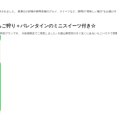
れました。 家康公の好物や静岡名物のグルメ、スイーツなど、静岡の‟美味しい魅力”をお届けする番
いちご狩り＋バレンタインのミニスイーツ付き☆
別プランです。 10名様限定でご用意しました♪ 久能山東照宮のすぐ近くにあるいちごハウスで雰囲気