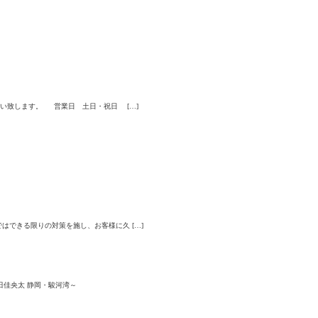
い致します。 営業日 土日・祝日 […]
できる限りの対策を施し、お客様に久 […]
細田佳央太 静岡・駿河湾～