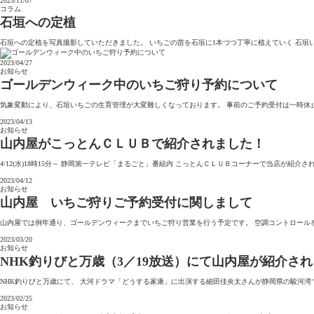
2023/11/07
コラム
石垣への定植
石垣への定植を写真撮影していただきました。 いちごの苗を石垣に1本づつ丁寧に植えていく 石垣
2023/04/27
お知らせ
ゴールデンウィーク中のいちご狩り予約について
気象変動により、石垣いちごの生育管理が大変難しくなっております。 事前のご予約受付は一時休
2023/04/13
お知らせ
山内屋がこっとんＣＬＵＢで紹介されました！
4/12(水)18時15分～ 静岡第一テレビ「まるごと」番組内 こっとんＣＬＵＢコーナーで当店が紹介されました。 こっとんCLUB 
2023/04/12
お知らせ
山内屋 いちご狩りご予約受付に関しまして
山内屋では例年通り、ゴールデンウィークまでいちご狩り営業を行う予定です。 空調コントロールを
2023/03/20
お知らせ
NHK釣りびと万歳（3／19放送）にて山内屋が紹介さ
NHK釣りびと万歳にて、 大河ドラマ「どうする家康」に出演する細田佳央太さんが静岡県の駿河
2023/02/25
お知らせ