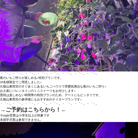
・゜・。・゜・。・゜・。・゜・。・゜・。・゜・。・゜・。・゜・。
夜のいちご狩りが楽しめる♪特別プランです。
10名様限定でご用意しました♪
久能山東照宮のすぐ近くにあるいちごハウスで雰囲気満点な夜のいちご狩り♪
お土産にバレンタインのミニスイーツをお付けします♪
普段は楽しめない時間帯の特別プランのため、デートにもピッタリです。
久能山東照宮の参拝後にもおすすめのナイタープランです♪
・゜・。・゜・。・゜・。・゜・。・゜・。・゜・。・゜・。・゜・。
→ご予約はこちらから！←
※night営業は小学生以上が対象です
未就学児童は参加できません。