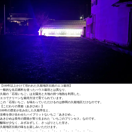
【100年以上かけて培われた久能地区伝統のエコ栽培】
一般的な化石燃料を使ったハウス栽培とは異なり、
久能の「石垣いちご」は太陽光と大地の持つ地熱を利用した、
エコでクリーンな栽培方法で育てられています。
この「石垣いちご」を味わっていただけるのは静岡の久能地区だけなのです。
【こだわりの章姫（あきひめ）】
100年の歴史が生み出した久能早生と、
女峰を掛け合わせたハイブリットないちご「あきひめ」。
あきひめは長年の開発が実り生まれた「いちごのプリンセス」なのです。
酸味が少なく、みずみずしく、さっぱりとした甘さ。
久能地区伝統の味をお楽しみいただけます。
・゜・。・゜・。・゜・。・゜・。・゜・。・゜・。・゜・。・゜・。