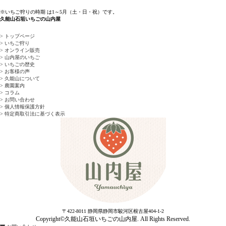
※いちご狩りの時期 は1～5⽉（⼟・⽇・祝）です。
久能山石垣いちごの山内屋
> トップページ
> いちご狩り
> オンライン販売
> 山内屋のいちご
> いちごの歴史
> お客様の声
> 久能山について
> 農園案内
> コラム
> お問い合わせ
> 個人情報保護方針
> 特定商取引法に基づく表示
〒422-8011 静岡県静岡市駿河区根古屋404-1-2
Copyright©久能山石垣いちごの山内屋. All Rights Reserved.