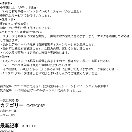
●体験料●
小学生以上 3,000円（税込）
（いちご狩り30分＋バレンタインのミニスイーツのお土産付）
※練乳はサービスでお付けいたします。
●体験内容●
夜のいちご狩り30分♪
18時～のご予約で受け付けております♪
●コロナウイルス対策について●
・スタッフは勤務前に検温を実施し、体調管理の徹底に努めます。また、マスクを着用して対応さ
せて頂きます。
・受付にアルコール消毒液（自動噴出ディスペンサー）を設置致します。
・受付時に検温を実施致します。ご協力の程、宜しくお願い致します。
・ハウス及び店舗内は定期的に換気を実施致します。
●備考●
・いちごハウスまでは石段や坂道を歩きますので、歩きやすい靴でご来園ください。
・ペットのハウス入園は原則ご遠慮いただいています。
・その他詳しいFAQは
こちら【よくある質問】
に記載してありますので、ご確認ください。
・1ハウス1グループ様貸し切りではございませんのでご注意くださいませ。
前の記事 :
2023.2.28まで延長！【送料無料キャンペーン】バイ・シズオカ参加中！
次の記事 :
千代田区公式YouTubeチャンネルで紹介されました
一覧に戻る
カテゴリー
CATEGORY
お知らせ
(58)
コラム
(29)
最新記事
ARTICLE
2026/03/22