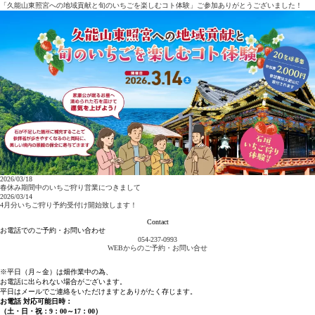
「久能山東照宮への地域貢献と旬のいちごを楽しむコト体験」ご参加ありがとうございました！
2026/03/18
春休み期間中のいちご狩り営業につきまして
2026/03/14
4月分いちご狩り予約受付け開始致します！
Contact
お電話でのご予約・お問い合わせ
054-237-0993
WEBからのご予約・お問い合せ
※平⽇（⽉～⾦）は畑作業中の為、
お電話に出られない場合がございます。
平日はメールでご連絡をいただけますとありがたく存じます。
お電話 対応可能日時：
（⼟・⽇・祝：9：00～17：00）