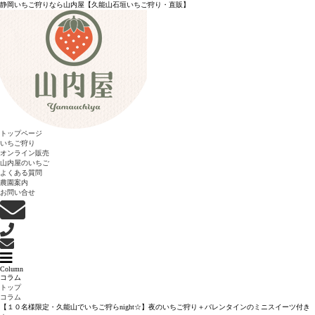
静岡いちご狩りなら山内屋【久能山石垣いちご狩り・直販】
トップページ
いちご狩り
オンライン販売
山内屋のいちご
よくある質問
農園案内
お問い合せ
Column
コラム
トップ
コラム
【１０名様限定・久能山でいちご狩らnight☆】夜のいちご狩り＋バレンタインのミニスイーツ付き