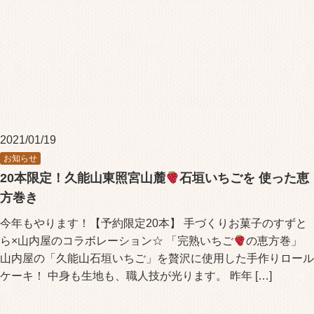
2021/01/19
お知らせ
20本限定！久能山東照宮山麓
石垣いちごを 使った恵
方巻き
今年もやります！【予約限定20本】 手づくりお菓子のすずと
ら×山内屋のコラボレーション☆ 「完熟いちご
の恵方巻」
山内屋の「久能山石垣いちご」を贅沢に使用した手作りロール
ケーキ！ 中身も生地も、職人技が光ります。 昨年 […]