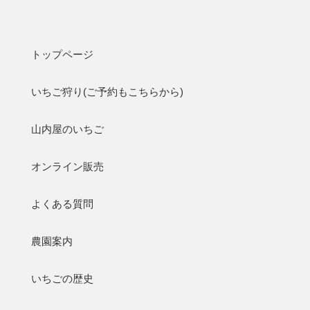
静岡いちご狩りなら山内屋【久能山石垣いちご狩り・直販】
トップページ
いちご狩り
オ
トップページ
いちご狩り(ご予約もこちらから)
山内屋のいちご
Column
コラム
トップ
オンライン販売
コラム
よくある質問
農園案内
いちごの歴史