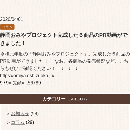
2020/04/01
コラム
静岡おみやプロジェクト完成した６商品のPR動画がで
きました！
令和元年度の「静岡おみやプロジェクト」。完成した６商品の
PR動画ができました！ なお、各商品の発売状況など、こち
らもぜひご確認ください！！ ↓ ↓ ↓
https://omiya.eshizuoka.jp/
9 / 9
« 先頭
«
...
5
6
7
8
9
カテゴリー
CATEGORY
お知らせ
(58)
コラム
(29)