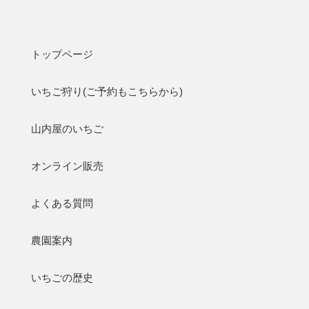
静岡いちご狩りなら山内屋【久能山石垣いちご狩り・直販】
トップページ
いちご狩り
オ
トップページ
いちご狩り(ご予約もこちらから)
山内屋のいちご
Column
コラム
トップ
オンライン販売
コラム
2023.2.28まで延長！【送料無料キャンペーン】バイ・シズオ
よくある質問
カ参加中！
2022/01/30
農園案内
お知らせ
2023.2.28まで延長！【送料無料キャンペーン】バイ・シズオ
いちごの歴史
カ参加中！