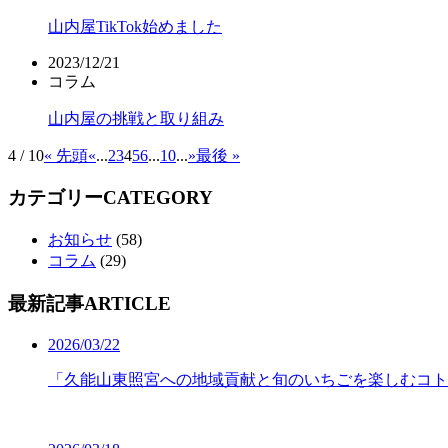
山内屋TikTok始めました
2023/12/21
コラム
山内屋の挑戦と取り組み
4 / 10
« 先頭
«
...
2
3
4
5
6
...
10
...
»
最後 »
カテゴリー
CATEGORY
お知らせ
(58)
コラム
(29)
最新記事
ARTICLE
2026/03/22
「久能山東照宮への地域貢献と旬のいちごを楽しむコト