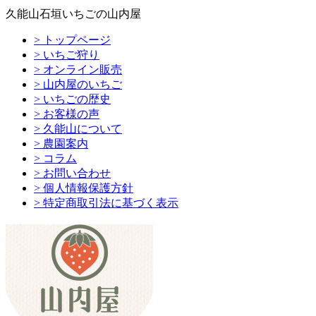
久能山石垣いちごの山内屋
> トップページ
> いちご狩り
> オンライン販売
> 山内屋のいちご
> いちごの歴史
> お客様の声
> 久能山について
> 農園案内
> コラム
> お問い合わせ
> 個人情報保護方針
> 特定商取引法に基づく表示