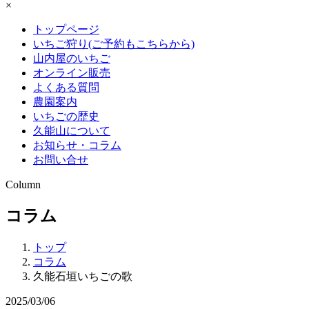
×
トップページ
いちご狩り(ご予約もこちらから)
山内屋のいちご
オンライン販売
よくある質問
農園案内
いちごの歴史
久能山について
お知らせ・コラム
お問い合せ
Column
コラム
トップ
コラム
久能石垣いちごの歌
2025/03/06