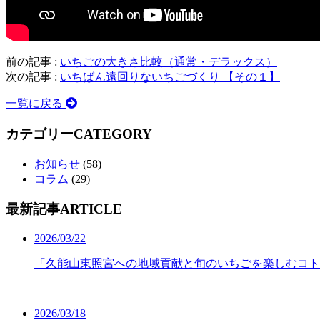
前の記事 :
いちごの大きさ比較（通常・デラックス）
次の記事 :
いちばん遠回りないちごづくり 【その１】
一覧に戻る
カテゴリー
CATEGORY
お知らせ
(58)
コラム
(29)
最新記事
ARTICLE
2026/03/22
「久能山東照宮への地域貢献と旬のいちごを楽しむコト
2026/03/18