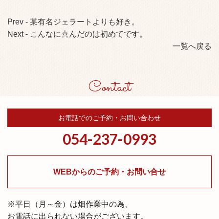
別
Prev - 某有名ジェラートよりも好き。
の
Next - こんなに喜んだのは初めてです。
お
一覧へ戻る
客
様
Contact
の
声
お電話でのご予約・お問い合わせ
054-237-0993
WEBからのご予約・お問い合せ
※平⽇（⽉～⾦）は畑作業中の為、
お電話に出られない場合がございます。