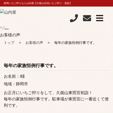
静岡いちご狩りなら山内屋【久能山石垣いちご狩り・直販】
Voice
お客様の声
トップ
お客様の声
毎年の家族恒例行事です。
毎年の家族恒例行事です。
お名前：I様
地域：静岡市
お正月にいちご狩りをして、久能山東照宮初詣！
毎年の家族恒例行事です。駐車場が東照宮に一番近くて便
利です。