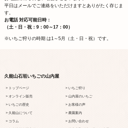
平日はメールでご連絡をいただけますとありがたく存じま
す。
お電話 対応可能日時：
（⼟・⽇・祝：9：00～17：00）
※いちご狩りの時期 は1～5⽉（⼟・⽇・祝）です。
久能山石垣いちごの山内屋
> トップページ
> いちご狩り
> オンライン販売
> 山内屋のいちご
> いちごの歴史
> お客様の声
> 久能山について
> 農園案内
> コラム
> お問い合わせ