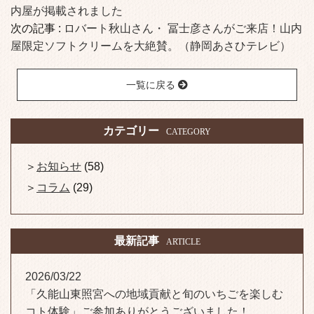
内屋が掲載されました
次の記事 :
ロバート秋山さん・ 冨士彦さんがご来店！山内
屋限定ソフトクリームを大絶賛。（静岡あさひテレビ）
一覧に戻る
カテゴリー
CATEGORY
お知らせ
(58)
コラム
(29)
最新記事
ARTICLE
2026/03/22
「久能山東照宮への地域貢献と旬のいちごを楽しむ
コト体験」ご参加ありがとうございました！