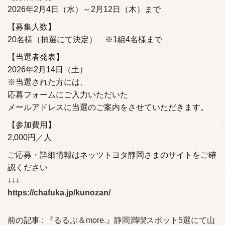
2026年2月4日（水）～2月12日（木）まで
【募集人数】
20名様（抽選にて決定） ※1組4名様まで
【当選者発表】
2026年2月14日（土）
※当選された方には、
応募フォームにご入力いただいた
メールアドレスに当選のご案内をさせていただきます。
【参加費用】
2,000円／人
ご応募・詳細情報はネッツトヨタ静岡さまのサイトをご確
認ください
↓↓↓
https://chafuka.jp/kunozan/
前の記事 :
『るるぶ＆more.』静岡満喫スポット5選にて山