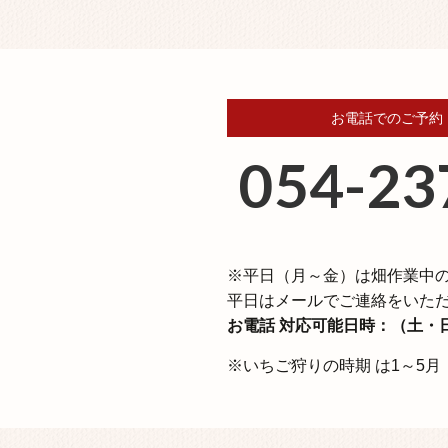
お電話でのご予約
054-23
※平⽇（⽉～⾦）は畑作業中
平日はメールでご連絡をいた
お電話 対応可能日時：
（⼟・⽇
※いちご狩りの時期 は1～5